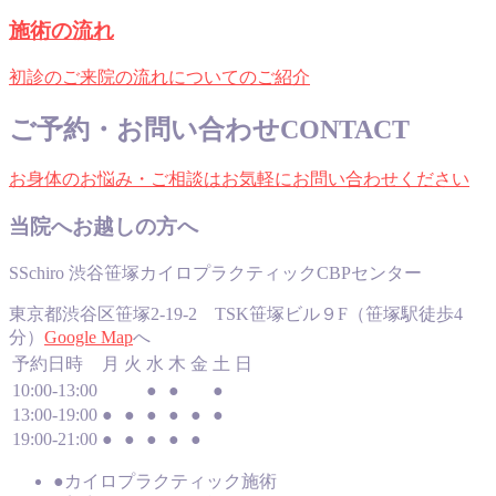
施術の流れ
初診のご来院の流れについてのご紹介
ご予約・お問い合わせ
CONTACT
お身体のお悩み・ご相談はお気軽にお問い合わせください
当院へお越しの方へ
SSchiro 渋谷笹塚カイロプラクティックCBPセンター
東京都渋谷区笹塚2-19-2 TSK笹塚ビル９F（笹塚駅徒歩4
分）
Google Map
へ
予約日時
月
火
水
木
金
土
日
10:00-13:00
●
●
●
13:00-19:00
●
●
●
●
●
●
19:00-21:00
●
●
●
●
●
●
カイロプラクティック施術